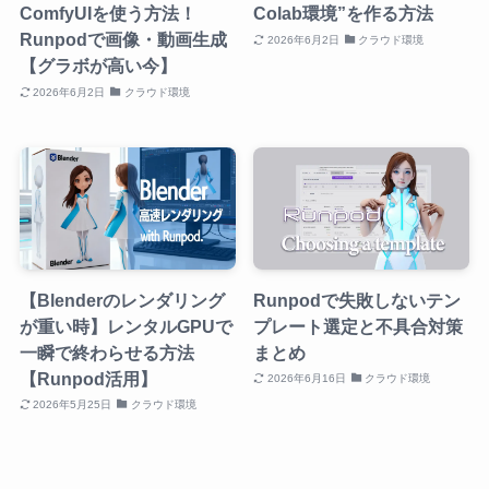
ComfyUIを使う方法！
Colab環境”を作る方法
Runpodで画像・動画生成
2026年6月2日
クラウド環境
【グラボが高い今】
2026年6月2日
クラウド環境
【Blenderのレンダリング
Runpodで失敗しないテン
が重い時】レンタルGPUで
プレート選定と不具合対策
一瞬で終わらせる方法
まとめ
【Runpod活用】
2026年6月16日
クラウド環境
2026年5月25日
クラウド環境