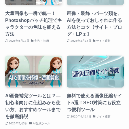
大量画像も一瞬で統一！
画像・装飾・パーツ類を、
Photoshopバッチ処理でキ
AIを使っておしゃれに作る
ャラクターの色味を揃える
方法とコツ【サイト・ブロ
方法
グ・LPｚ】
2026年5月18日
創作・技術
2026年4月14日
サイト運営
AI画像補完ツールとは？—
無料で使える画像圧縮サイ
初心者向けに仕組みから使
ト5選！SEO対策にも役立
い方、おすすめツールまで
つ便利ツール
を徹底解説
2026年4月14日
サイト運営
2026年5月3日
AI生成ツール