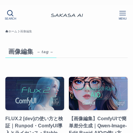
SEARCH
MENU
ホーム
画像編集
画像編集
– tag –
FLUX.2 [dev]の使い方と検
【画像編集】ComfyUIで簡
証｜Runpod・ComfyUI導
単差分生成｜Qwen-Image-
入とライセンス・Stable
Edit-Rapid-AIOの使い方