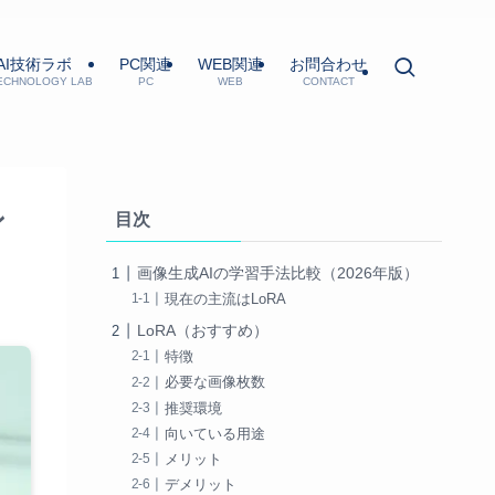
AI技術ラボ
PC関連
WEB関連
お問合わせ
TECHNOLOGY LAB
PC
WEB
CONTACT
ン
目次
画像生成AIの学習手法比較（2026年版）
現在の主流はLoRA
LoRA（おすすめ）
特徴
必要な画像枚数
推奨環境
向いている用途
メリット
デメリット