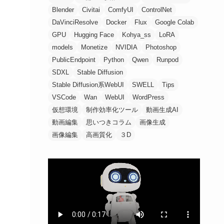
Blender
Civitai
ComfyUI
ControlNet
DaVinciResolve
Docker
Flux
Google Colab
GPU
Hugging Face
Kohya_ss
LoRA
models
Monetize
NVIDIA
Photoshop
PublicEndpoint
Python
Qwen
Runpod
SDXL
Stable Diffusion
Stable Diffusion系WebUI
SWELL
Tips
VSCode
Wan
WebUI
WordPress
仮想環境
制作効率化ツール
動画生成AI
動画編集
思いつきコラム
画像生成
画像編集
高画質化
３D