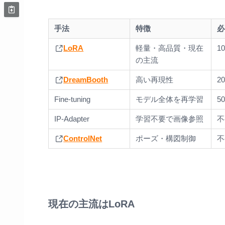
手法
特徴
必
LoRA
軽量・高品質・現在
1
の主流
DreamBooth
高い再現性
2
Fine-tuning
モデル全体を再学習
5
IP-Adapter
学習不要で画像参照
不
ControlNet
ポーズ・構図制御
不
現在の主流はLoRA