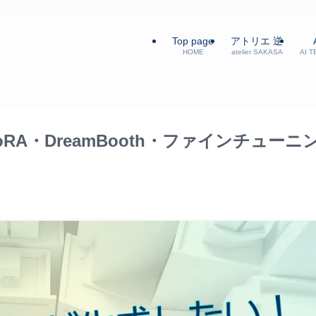
Top page
アトリエ 逆
HOME
atelier SAKASA
AI 
A・DreamBooth・ファインチューニ