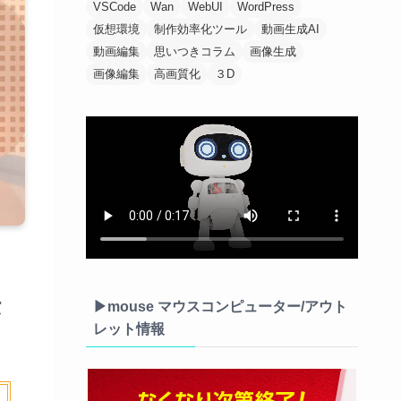
VSCode
Wan
WebUI
WordPress
仮想環境
制作効率化ツール
動画生成AI
動画編集
思いつきコラム
画像生成
画像編集
高画質化
３D
法
▶mouse マウスコンピューター/アウト
レット情報