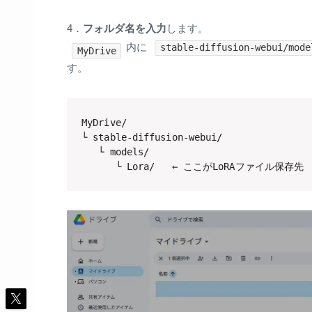
4．
フォルダ名を入力
します。
内に
stable-diffusion-webui/mode
MyDrive
す。
MyDrive/

└ stable-diffusion-webui/

   └ models/

      └ Lora/   ← ここがLoRAファイル保存先