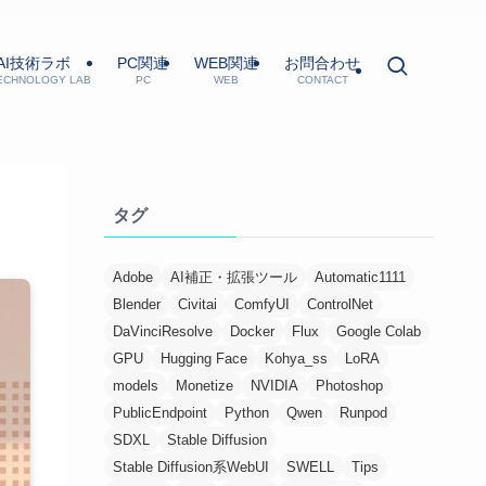
AI技術ラボ
PC関連
WEB関連
お問合わせ
TECHNOLOGY LAB
PC
WEB
CONTACT
タグ
Adobe
AI補正・拡張ツール
Automatic1111
Blender
Civitai
ComfyUI
ControlNet
DaVinciResolve
Docker
Flux
Google Colab
GPU
Hugging Face
Kohya_ss
LoRA
models
Monetize
NVIDIA
Photoshop
PublicEndpoint
Python
Qwen
Runpod
SDXL
Stable Diffusion
Stable Diffusion系WebUI
SWELL
Tips