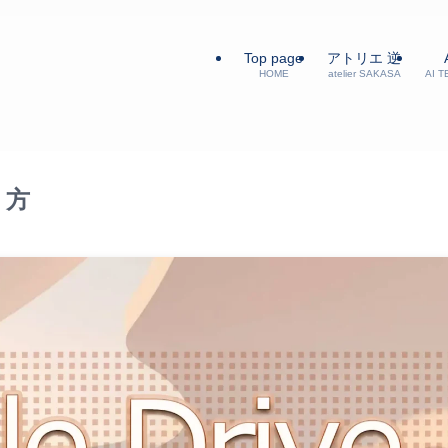
Top page
アトリエ 逆
HOME
atelier SAKASA
AI 
り方